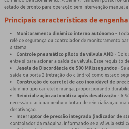
comando de acionamento. A Série 77 também possui certifi
estado de pronto para operação sem intervenção manual ap
Principais características de engenha
Monitoramento dinâmico interno autônomo
- Toda
relé de segurança ou controlador de monitoramento para 
sistema.
Controle pneumático piloto da válvula AND
- Dois
entre si para acionar a saída da válvula. Esse requisit
Janela de Discordância de 500 Milissegundos
- Se 
saída da porta 2 (retração do cilindro) como estado seg
Construção de carretel de aço inoxidável de preci
alumínio tipo carretel e manga, proporcionando durabilida
Reinicialização automática após desativação
- A S
necessário acionar nenhum botão de reinicialização man
desativação.
Interruptor de pressão integrado (indicador de st
controlador da máquina, informando se a válvula está 