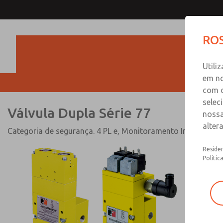
Válvula Dupla Série 7
ROS
Produ
Utili
em no
com o
selec
Válvula Dupla Série 77
nossa
alter
Categoria de segurança. 4 PL e, Monitoramento Interno, Re
Residen
Polític