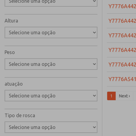
Y7776A44
Y7776A44
Altura
Y7776A44
Y7776A44
Peso
Y7776A44
Y7776A54
atuação
1
Next ›
Tipo de rosca