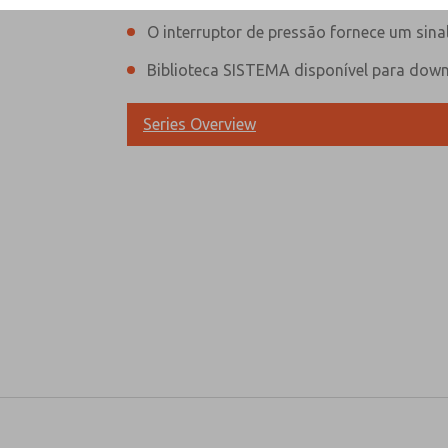
O interruptor de pressão fornece um sin
Biblioteca SISTEMA disponível para down
Series Overview
Método preferido de contato?
E-Mail
Telefone
Envie-me atualizações periódicas so
mais.
*Sim, li a política de privacidade e
recolhidos e armazenados eletronica
estritamente destinados ao processa
formulário de contato, concordo co