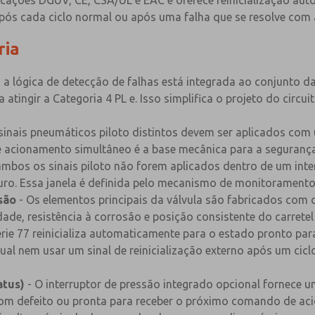
cações DGUV, CE, CSA/UL e EAC e oferece reinicialização aut
ós cada ciclo normal ou após uma falha que se resolve com 
ria
 a lógica de detecção de falhas está integrada ao conjunto da
atingir a Categoria 4 PL e. Isso simplifica o projeto do cir
 sinais pneumáticos piloto distintos devem ser aplicados co
o de acionamento simultâneo é a base mecânica para a seguran
ambos os sinais piloto não forem aplicados dentro de um inte
uro. Essa janela é definida pelo mecanismo de monitoramento 
são
- Os elementos principais da válvula são fabricados com c
de, resistência à corrosão e posição consistente do carretel 
érie 77 reinicializa automaticamente para o estado pronto pa
ual nem usar um sinal de reinicialização externo após um cic
atus)
- O interruptor de pressão integrado opcional fornece u
com defeito ou pronta para receber o próximo comando de ac