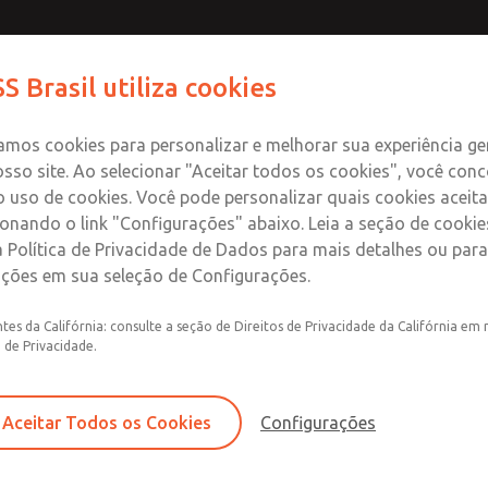
7
Contact ROSS Br
S Brasil utiliza cookies
tos
Indústrias
Segurança
Suporte
Sobre
Co
zamos cookies para personalizar e melhorar sua experiência ge
sso site. Ao selecionar "Aceitar todos os cookies", você con
 uso de cookies. Você pode personalizar quais cookies aceita
ionando o link "Configurações" abaixo. Leia a seção de cooki
 Política de Privacidade de Dados para mais detalhes ou para
ações em sua seleção de Configurações.
set Automático
Sistema de monitoramento dinâmico aut
tes da Califórnia: consulte a seção de Direitos de Privacidade da Califórnia em 
de válvulas
a de Privacidade.
Reinicialização automática após a desat
Construção de carretéis duplos de aço in
Aceitar Todos os Cookies
Configurações
Interruptor de indicação de status (pron
sobre a condição da válvula