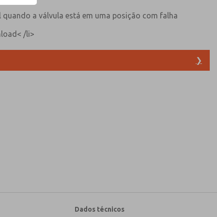
al quando a válvula está em uma posição com falha
load< /li>
❯
bre recursos, capacidades do produto e muito
 concordo que os dados por mim fornecidos sejam
mente. Os meus dados são utilizados apenas
mento e resposta ao meu pedido. Ao enviar o
m o processamento.
Dados técnicos