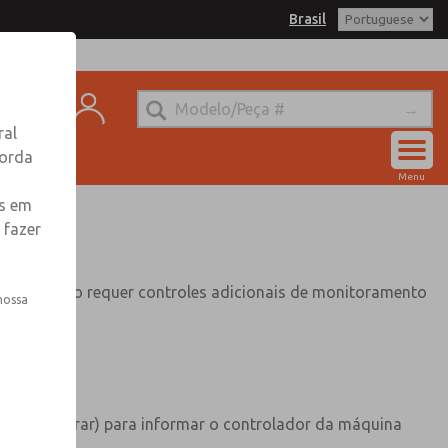
Brasil
asil for Information
ntato
ral
corda
Conta
Menu
Entrar
es em
 fazer
Inscrever-se
ônomo não requer controles adicionais de monitoramento
nossa
ivação
oxidável
to para operar) para informar o controlador da máquina