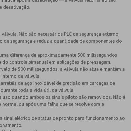
omática após a desativação — a válvula retorna ao seu
a desativação.
 válvula. Não são necessários PLC de segurança externo,
cuito de segurança e reduz a quantidade de componentes do
m uma diferença de aproximadamente 500 milissegundos
ça do controle bimanual em aplicações de prensagem.
rvalo de 500 milissegundos, a válvula não atua e mantém a
interno da válvula.
arretéis de aço inoxidável de precisão em carcaças de
durante toda a vida útil da válvula.
ra uso quando ambos os sinais piloto são removidos. Não é
lo normal ou após uma falha que se resolve com a
m sinal elétrico de status de pronto para funcionamento ao
ionamento.