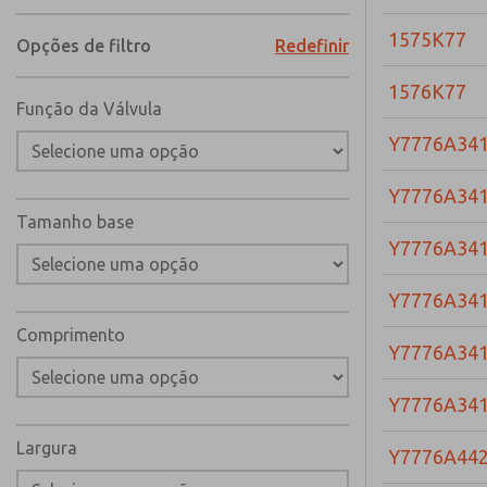
1575K77
Opções de filtro
Redefinir
1576K77
Função da Válvula
Y7776A34
Y7776A34
Tamanho base
Y7776A34
Y7776A34
Comprimento
Y7776A34
Y7776A34
Largura
Y7776A44