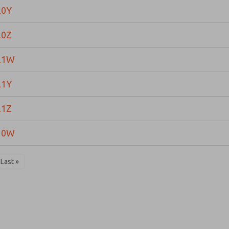
20Y
20Z
21W
21Y
21Z
10W
Last »