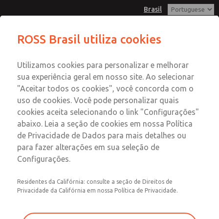
Brasil
ROSS Brasil utiliza cookies
Menu
Utilizamos cookies para personalizar e melhorar
Conta
sua experiência geral em nosso site. Ao selecionar
Entrar
"Aceitar todos os cookies", você concorda com o
uso de cookies. Você pode personalizar quais
Inscrever-se
cookies aceita selecionando o link "Configurações"
Pesquisa de produtos
abaixo. Leia a seção de cookies em nossa Política
de Privacidade de Dados para mais detalhes ou
ROSS
para fazer alterações em sua seleção de
Configurações.
Encontre um produto ROSS que
atenda às suas necessidades
Residentes da Califórnia: consulte a seção de Direitos de
Privacidade da Califórnia em nossa Política de Privacidade.
A ROSS Pesquisa de Produtos é a sua fonte de referência
para encontrar o produto ROSS que atenda às suas