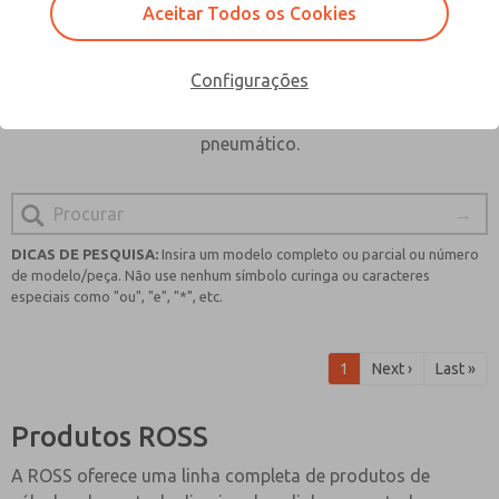
necessidades específicas. Para descobrir o produto ROSS
Aceitar Todos os Cookies
que atende às suas necessidades, basta digitar sua busca
abaixo. Com o compromisso da ROSS com qualidade e
Configurações
segurança, você pode confiar que encontrará uma solução
confiável e de ponta para as necessidades do seu sistema
pneumático.
DICAS DE PESQUISA:
Insira um modelo completo ou parcial ou número
de modelo/peça. Não use nenhum símbolo curinga ou caracteres
especiais como "ou", "e", "*", etc.
1
Next ›
Last »
Produtos ROSS
A ROSS oferece uma linha completa de produtos de