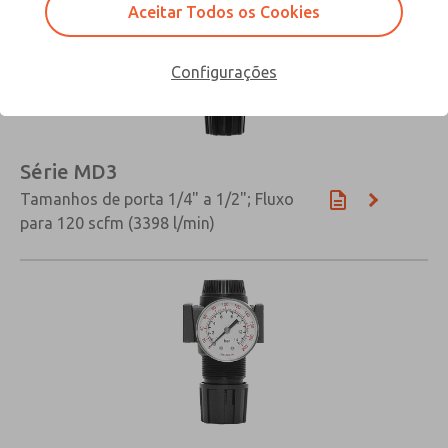
Aceitar Todos os Cookies
Configurações
Série MD3
Tamanhos de porta 1/4" a 1/2"; Fluxo
para 120 scfm (3398 l/min)