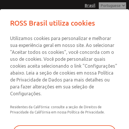
Brasil
ROSS Brasil utiliza cookies
Menu
Utilizamos cookies para personalizar e melhorar
Conta
sua experiência geral em nosso site. Ao selecionar
Entrar
"Aceitar todos os cookies", você concorda com o
uso de cookies. Você pode personalizar quais
Inscrever-se
cookies aceita selecionando o link "Configurações"
Reguladores
abaixo. Leia a seção de cookies em nossa Política
de Privacidade de Dados para mais detalhes ou
Reguladores
para fazer alterações em sua seleção de
Configurações.
Tamanhos de porta 1/8" a 1-1/2"; Fluxo para 800 scfm
(22656 l/min)
Residentes da Califórnia: consulte a seção de Direitos de
Privacidade da Califórnia em nossa Política de Privacidade.