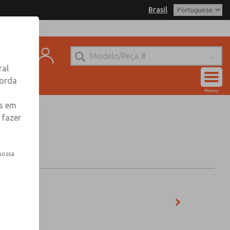
Brasil
ntato
ral
corda
Conta
Menu
Entrar
es em
 fazer
Inscrever-se
nossa
M2D