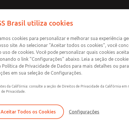
S Brasil utiliza cookies
tos
Indústrias
Segurança
Suporte
Sobre
Co
zamos cookies para personalizar e melhorar sua experiência ge
sso site. Ao selecionar "Aceitar todos os cookies", você con
 uso de cookies. Você pode personalizar quais cookies aceita
ionando o link "Configurações" abaixo. Leia a seção de cooki
dor de status
 Política de Privacidade de Dados para mais detalhes ou para
ações em sua seleção de Configurações.
ões, conjuntos e conectores de pressostatos
tes da Califórnia: consulte a seção de Direitos de Privacidade da Califórnia em 
a de Privacidade.
Pressostato
Aceitar Todos os Cookies
Configurações
Série de válvulas CM26, 77, DM1C, DM2C e D